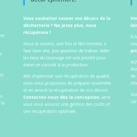
Vous souhaitez sauver vos décors de la
Vo
déchetterie ? Ne jetez plus, nous
lai
récupérons !
cer
À l
Nous le savons, une fois le film terminé, il
tou
faut faire vite, pas question de traîner. Vider
pr
ts
les lieux du tournage est une priorité pour
Ach
éviter un surcoût à la production.
Res
es
Afin d’optimiser une récupération de qualité,
de 
nous vous proposons de préparer ensemble
n’h
et en amont la récupération de vos décors.
Vis
os
Contactez-nous dès la conception
, ainsi
sû
 la
vous vous assurez une gestion des coûts et
une récupération optimale.