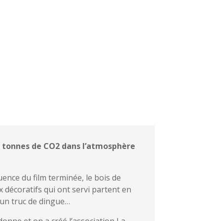
 de tonnes de CO2 dans l’atmosphère
uence du film terminée, le bois de
x décoratifs qui ont servi partent en
, un truc de dingue…
onne et on a créé l’association La