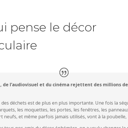
ui pense le décor
ulaire
e, de l’audiovisuel et du cinéma rejettent des millions
on des déchets est de plus en plus importante. Une fois la séq
parquets, les moquettes, les portes, les fenêtres, les panneau
rt neufs, et même parfois jamais utilisés, vont à la poubelle
ec tous nos amis du décor éphémère, on a voulu changer la d