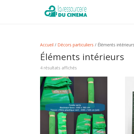
Accueil
/
Décors particuliers
/ Éléments intérieur
Éléments intérieurs
Trié
4 résultats affichés
du
plus
récent
au
plus
ancien