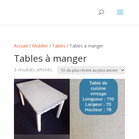
Accueil
/
Mobilier
/
Tables
/ Tables à manger
Tables à manger
Trié
3 résultats affichés
du
plus
récent
au
plus
ancien