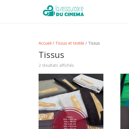
Accueil
/
Tissus et textile
/ Tissus
Tissus
Trié
2 résultats affichés
du
plus
récent
au
plus
ancien