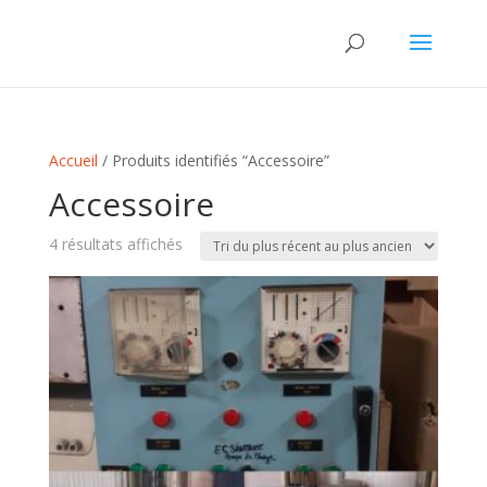
Accueil
/ Produits identifiés “Accessoire”
Accessoire
Trié
4 résultats affichés
du
plus
récent
au
plus
ancien