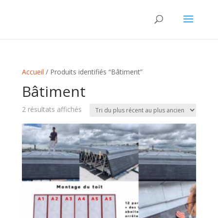
Accueil
/ Produits identifiés “Bâtiment”
Bâtiment
Trié
2 résultats affichés
du
plus
récent
au
plus
ancien