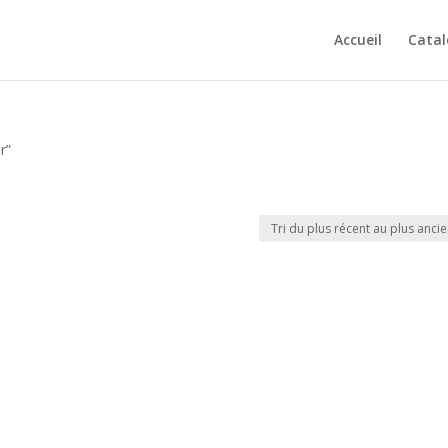
Accueil
Cata
r”