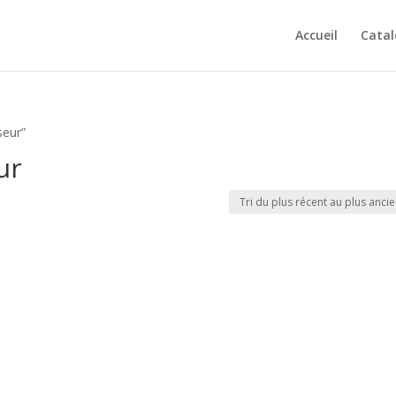
Accueil
Cata
seur”
ur