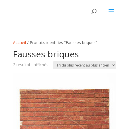
Accueil
/ Produits identifiés “Fausses briques”
Fausses briques
Trié
2 résultats affichés
du
plus
récent
au
plus
ancien