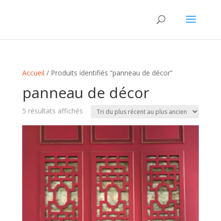
Accueil
/ Produits identifiés “panneau de décor”
panneau de décor
Trié
5 résultats affichés
du
plus
récent
au
plus
ancien