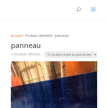
Accueil
/ Produits identifiés “panneau”
panneau
Trié
3 résultats affichés
du
plus
récent
au
plus
ancien