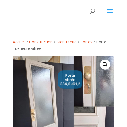
Accueil
/
Construction
/
Menuiserie
/
Portes
/ Porte
intérieure vitrée