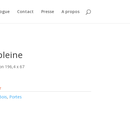
logue
Contact
Presse
A propos
pleine
on 196,4 x 67
r
Bois
,
Portes