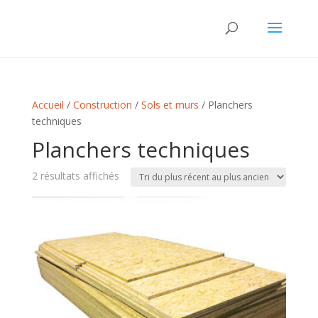
Accueil
/
Construction
/
Sols et murs
/ Planchers
techniques
Planchers techniques
Trié
2 résultats affichés
du
plus
récent
au
plus
ancien