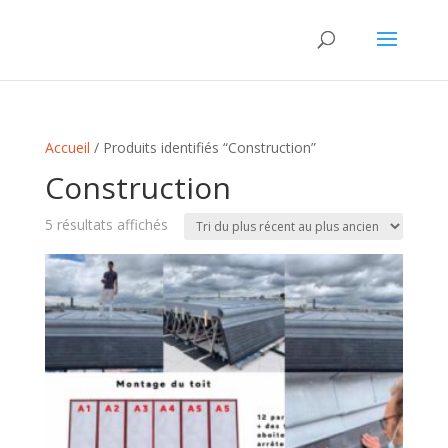
Accueil
/ Produits identifiés “Construction”
Construction
Trié
5 résultats affichés
du
plus
récent
au
plus
ancien