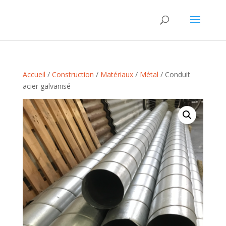
Accueil
/
Construction
/
Matériaux
/
Métal
/ Conduit
acier galvanisé