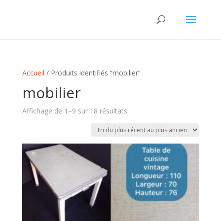
Accueil
/ Produits identifiés “mobilier”
mobilier
Trié
Affichage de 1–9 sur 18 résultats
du
plus
récent
au
plus
ancien