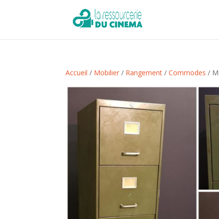
Accueil
/
Mobilier
/
Rangement
/
Commodes
/ M