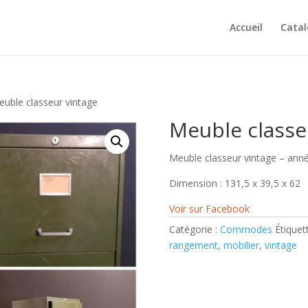
Accueil
Cata
euble classeur vintage
Meuble classe
Meuble classeur vintage – années
Dimension : 131,5 x 39,5 x 62
Voir sur Facebook
Catégorie :
Commodes
Étiquet
rangement
,
mobilier
,
vintage