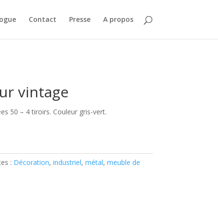
logue
Contact
Presse
A propos
ur vintage
 50 – 4 tiroirs. Couleur gris-vert.
tes :
Décoration
,
industriel
,
métal
,
meuble de