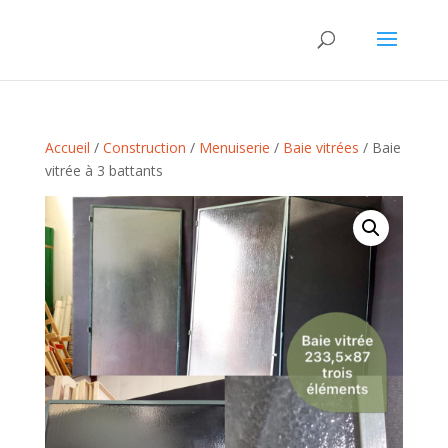
Accueil
/
Construction
/
Menuiserie
/
Baie vitrées
/ Baie
vitrée à 3 battants