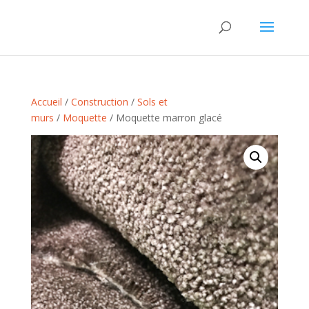
Accueil
/
Construction
/
Sols et
murs
/
Moquette
/ Moquette marron glacé