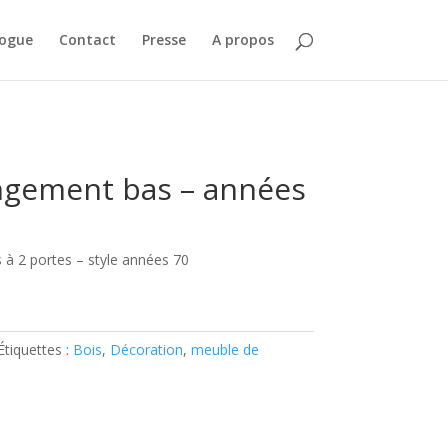
logue
Contact
Presse
A propos
ngement bas – années
à 2 portes – style années 70
Étiquettes :
Bois
,
Décoration
,
meuble de