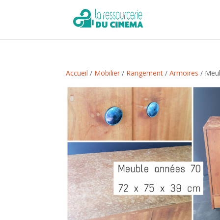
Accueil
/
Mobilier
/
Rangement
/
Armoires
/ Meub